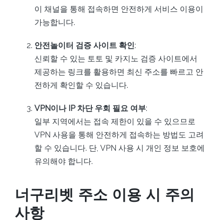
이 채널을 통해 접속하면 안전하게 서비스 이용이
가능합니다.
안전놀이터 검증 사이트 확인
:
신뢰할 수 있는 토토 및 카지노 검증 사이트에서
제공하는 링크를 활용하면 최신 주소를 빠르고 안
전하게 확인할 수 있습니다.
VPN이나 IP 차단 우회 필요 여부
:
일부 지역에서는 접속 제한이 있을 수 있으므로
VPN 사용을 통해 안전하게 접속하는 방법도 고려
할 수 있습니다. 단, VPN 사용 시 개인 정보 보호에
유의해야 합니다.
너구리벳 주소 이용 시 주의
사항