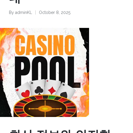
By
adminKL
October 8, 2025
Posted
by