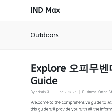
IND Max
Outdoors
Explore 오피무벤다 
Guide
By
adminKL
June 2, 2024
Business
,
Office Si
Posted
Posted
by
in
Welcome to the comprehensive guide to 오피
this guide will provide you with all the inf