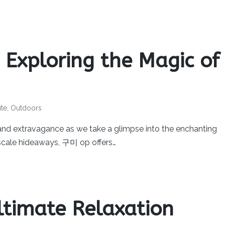
: Exploring the Magic of
ite
,
Outdoors
 and extravagance as we take a glimpse into the enchanting
scale hideaways, 구미 op offers…
imate Relaxation