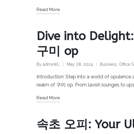
Read More
Dive into Delight
구미 op
By
adminKL
May 28, 2024
Business
,
Office S
Posted
Posted
by
in
Introduction: Step into a world of opulence
realm of 구미 op. From lavish lounges to up
Read More
속초 오피: Your Ult