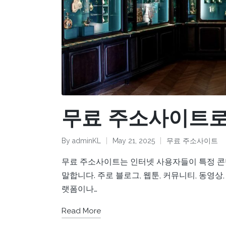
무료 주소사이트로
By
adminKL
May 21, 2025
무료 주소사이트
Posted
Posted
by
in
무료 주소사이트는 인터넷 사용자들이 특정 콘
말합니다. 주로 블로그, 웹툰, 커뮤니티, 동영상
랫폼이나…
Read More