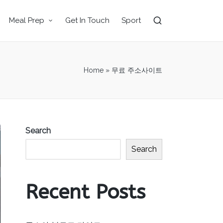
Meal Prep
Get In Touch
Sport
Home
»
무료 주소사이트
Search
Search
Recent Posts