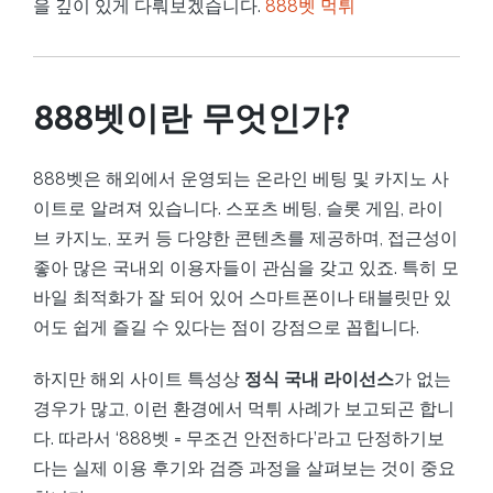
을 깊이 있게 다뤄보겠습니다.
888벳 먹튀
888벳이란 무엇인가?
888벳은 해외에서 운영되는 온라인 베팅 및 카지노 사
이트로 알려져 있습니다. 스포츠 베팅, 슬롯 게임, 라이
브 카지노, 포커 등 다양한 콘텐츠를 제공하며, 접근성이
좋아 많은 국내외 이용자들이 관심을 갖고 있죠. 특히 모
바일 최적화가 잘 되어 있어 스마트폰이나 태블릿만 있
어도 쉽게 즐길 수 있다는 점이 강점으로 꼽힙니다.
하지만 해외 사이트 특성상
정식 국내 라이선스
가 없는
경우가 많고, 이런 환경에서 먹튀 사례가 보고되곤 합니
다. 따라서 ‘888벳 = 무조건 안전하다’라고 단정하기보
다는 실제 이용 후기와 검증 과정을 살펴보는 것이 중요