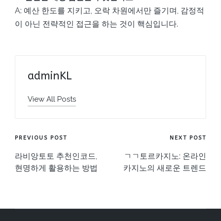
A: 예산 한도를 지키고, 오락 차원에서만 즐기며, 감정적
이 아닌 전략적인 접근을 하는 것이 핵심입니다.
adminKL
View All Posts
Post
PREVIOUS POST
NEXT POST
navigation
라비앙토토 추천인코드,
ㄱㄱ토르카지노: 온라인
현명하게 활용하는 방법
카지노의 새로운 트렌드