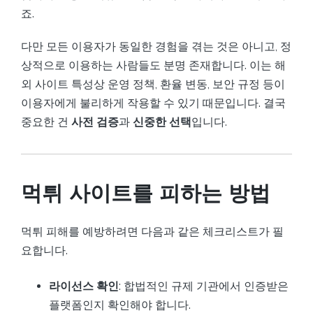
죠.
다만 모든 이용자가 동일한 경험을 겪는 것은 아니고, 정
상적으로 이용하는 사람들도 분명 존재합니다. 이는 해
외 사이트 특성상 운영 정책, 환율 변동, 보안 규정 등이
이용자에게 불리하게 작용할 수 있기 때문입니다. 결국
중요한 건
사전 검증
과
신중한 선택
입니다.
먹튀 사이트를 피하는 방법
먹튀 피해를 예방하려면 다음과 같은 체크리스트가 필
요합니다.
라이선스 확인
: 합법적인 규제 기관에서 인증받은
플랫폼인지 확인해야 합니다.