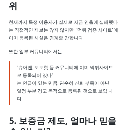
위
현재까지 특정 이용자가 실제로 자금 인출에 실패했다
는 직접적인 제보는 많지 않지만, “먹튀 검증 사이트”에
이미 등록된 사실은 경계할 만합니다
또한 일부 커뮤니티에서는
“슈어맨, 토토핫 등 커뮤니티에 이미 먹튀사이트
로 등록되어 있다”
는 언급이 있는 만큼, 단순히 신뢰 부족이 아닌
일정 부분 경고 목적으로 등록된 것으로 보입니
다
5. 보증금 제도, 얼마나 믿을