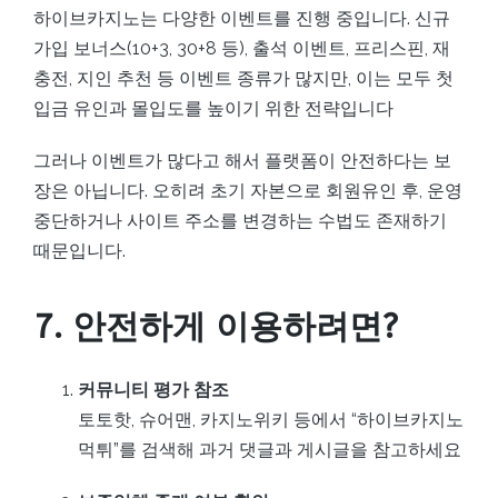
하이브카지노는 다양한 이벤트를 진행 중입니다. 신규
가입 보너스(10+3, 30+8 등), 출석 이벤트, 프리스핀, 재
충전, 지인 추천 등 이벤트 종류가 많지만, 이는 모두 첫
입금 유인과 몰입도를 높이기 위한 전략입니다
그러나 이벤트가 많다고 해서 플랫폼이 안전하다는 보
장은 아닙니다. 오히려 초기 자본으로 회원유인 후, 운영
중단하거나 사이트 주소를 변경하는 수법도 존재하기
때문입니다.
7. 안전하게 이용하려면?
커뮤니티 평가 참조
토토핫, 슈어맨, 카지노위키 등에서 “하이브카지노
먹튀”를 검색해 과거 댓글과 게시글을 참고하세요