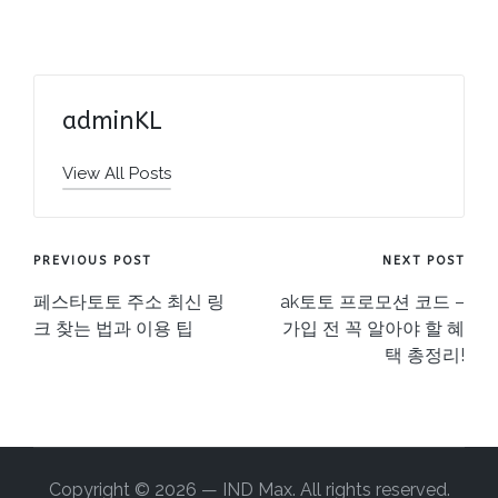
adminKL
View All Posts
Post
PREVIOUS POST
NEXT POST
navigation
페스타토토 주소 최신 링
ak토토 프로모션 코드 –
크 찾는 법과 이용 팁
가입 전 꼭 알아야 할 혜
택 총정리!
Copyright © 2026 — IND Max. All rights reserved.