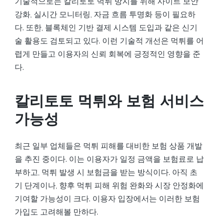
기술적으로는 칼리토토 먹튀 방지를 위해 사이트 보안
강화, 실시간 모니터링, 자금 흐름 투명화 등이 필요하
다. 또한, 블록체인 기반 결제 시스템 도입과 같은 신기
술 활용도 검토되고 있다. 이런 기술적 개선은 먹튀를 어
렵게 만들고 이용자의 신뢰 회복에 긍정적인 영향을 준
다.
칼리토토 먹튀와 보험 서비스
가능성
최근 일부 업체들은 먹튀 피해를 대비한 보험 상품 개발
을 추진 중이다. 이는 이용자가 일정 금액을 보험료로 납
부하고, 먹튀 발생 시 보험금을 받는 방식이다. 아직 초
기 단계이나, 향후 먹튀 피해 위험 완화와 시장 안정화에
기여할 가능성이 크다. 이용자 입장에서는 이러한 보험
가입도 고려해볼 만하다.