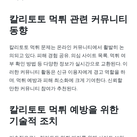
칼리토토 먹튀 관련 커뮤니티
동향
칼리토토 먹튀 문제는 온라인 커뮤니티에서 활발히 논
의되고 있다. 피해 경험 공유, 의심 사이트 목록, 먹튀 여
부 확인 방법 등 다양한 정보가 실시간으로 교환된다. 이
러한 커뮤니티 활동은 신규 이용자에게 경고 역할을 하
며, 먹튀 예방과 피해 최소화에 크게 기여한다. 신뢰할
만한 커뮤니티 참여가 추천된다.
칼리토토 먹튀 예방을 위한
기술적 조치