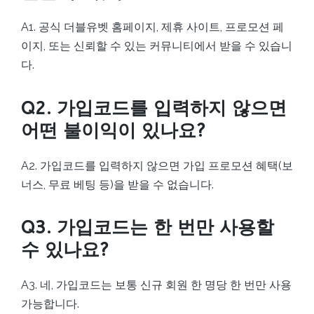
A1. 공식 더블유벳 홈페이지, 제휴 사이트, 프로모션 페
이지, 또는 신뢰할 수 있는 커뮤니티에서 받을 수 있습니
다.
Q2. 가입코드를 입력하지 않으면
어떤 불이익이 있나요?
A2. 가입코드를 입력하지 않으면 가입 프로모션 혜택(보
너스, 무료 베팅 등)을 받을 수 없습니다.
Q3. 가입코드는 한 번만 사용할
수 있나요?
A3. 네, 가입코드는 보통 신규 회원 한 명당 한 번만 사용
가능합니다.