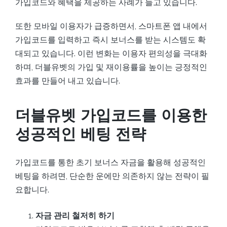
가입코드와 혜택을 제공하는 사례가 늘고 있습니다.
또한 모바일 이용자가 급증하면서, 스마트폰 앱 내에서
가입코드를 입력하고 즉시 보너스를 받는 시스템도 확
대되고 있습니다. 이런 변화는 이용자 편의성을 극대화
하며, 더블유벳의 가입 및 재이용률을 높이는 긍정적인
효과를 만들어 내고 있습니다.
더블유벳 가입코드를 이용한
성공적인 베팅 전략
가입코드를 통한 초기 보너스 자금을 활용해 성공적인
베팅을 하려면, 단순한 운에만 의존하지 않는 전략이 필
요합니다.
자금 관리 철저히 하기