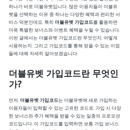
하나가 바로 더블유벳입니다. 많은 이용자들이 더블유
벳을 선택하는 이유 중 하나는 다양한 혜택과 편리한 서
비스 덕분인데요, 특히
더블유벳 가입코드
를 활용하면
더욱 특별한 보너스와 이벤트 혜택을 누릴 수 있습니다.
이번 글에서는 더블유벳 가입코드란 무엇인지, 어떻게
사용하는지, 그리고 가입코드를 통해 얻을 수 있는 이점
들에 대해 자세히 알아보겠습니다.
더블유벳 가입코드란 무엇인
가?
먼저,
더블유벳 가입코드
는 더블유벳에 새로 가입하는
이용자들이 입력할 수 있는 고유한 코드로, 가입 시 다양
한 보너스와 추가 혜택을 받을 수 있는 일종의 프로모션
코드입니다. 이 가입코드를 입력하면 보통 가입 보너스,