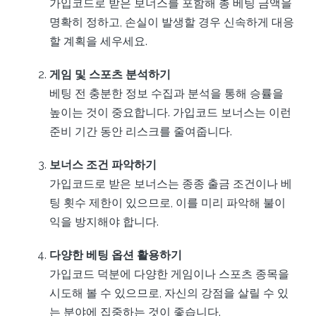
가입코드로 받은 보너스를 포함해 총 베팅 금액을
명확히 정하고, 손실이 발생할 경우 신속하게 대응
할 계획을 세우세요.
게임 및 스포츠 분석하기
베팅 전 충분한 정보 수집과 분석을 통해 승률을
높이는 것이 중요합니다. 가입코드 보너스는 이런
준비 기간 동안 리스크를 줄여줍니다.
보너스 조건 파악하기
가입코드로 받은 보너스는 종종 출금 조건이나 베
팅 횟수 제한이 있으므로, 이를 미리 파악해 불이
익을 방지해야 합니다.
다양한 베팅 옵션 활용하기
가입코드 덕분에 다양한 게임이나 스포츠 종목을
시도해 볼 수 있으므로, 자신의 강점을 살릴 수 있
는 분야에 집중하는 것이 좋습니다.