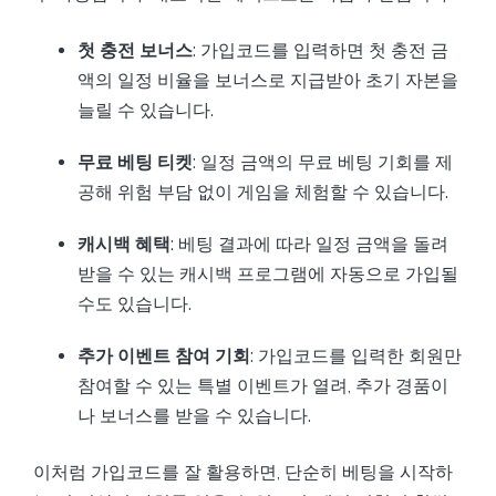
첫 충전 보너스
: 가입코드를 입력하면 첫 충전 금
액의 일정 비율을 보너스로 지급받아 초기 자본을
늘릴 수 있습니다.
무료 베팅 티켓
: 일정 금액의 무료 베팅 기회를 제
공해 위험 부담 없이 게임을 체험할 수 있습니다.
캐시백 혜택
: 베팅 결과에 따라 일정 금액을 돌려
받을 수 있는 캐시백 프로그램에 자동으로 가입될
수도 있습니다.
추가 이벤트 참여 기회
: 가입코드를 입력한 회원만
참여할 수 있는 특별 이벤트가 열려, 추가 경품이
나 보너스를 받을 수 있습니다.
이처럼 가입코드를 잘 활용하면, 단순히 베팅을 시작하