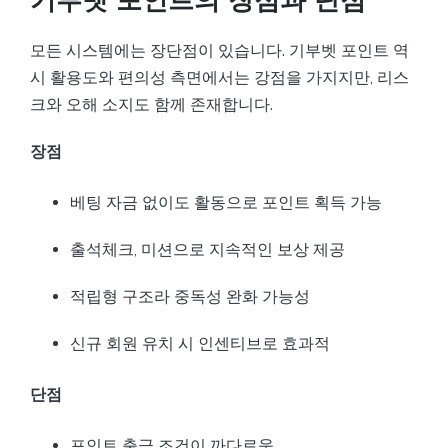
기부벳 포인트의 장점과 단점
모든 시스템에는 장단점이 있습니다. 기부벳 포인트 역
시 활용도와 편의성 측면에서는 강점을 가지지만, 리스
크와 오해 소지도 함께 존재합니다.
장점
베팅 자금 없이도 활동으로 포인트 획득 가능
출석체크, 미션으로 지속적인 보상 제공
적립형 구조라 중독성 완화 가능성
신규 회원 유치 시 인센티브로 효과적
단점
포인트 출금 조건이 까다로움