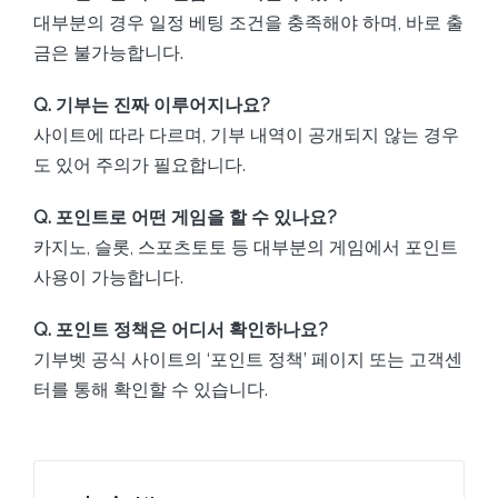
대부분의 경우 일정 베팅 조건을 충족해야 하며, 바로 출
금은 불가능합니다.
Q. 기부는 진짜 이루어지나요?
사이트에 따라 다르며, 기부 내역이 공개되지 않는 경우
도 있어 주의가 필요합니다.
Q. 포인트로 어떤 게임을 할 수 있나요?
카지노, 슬롯, 스포츠토토 등 대부분의 게임에서 포인트
사용이 가능합니다.
Q. 포인트 정책은 어디서 확인하나요?
기부벳 공식 사이트의 ‘포인트 정책’ 페이지 또는 고객센
터를 통해 확인할 수 있습니다.