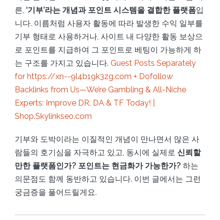
른,
‘기부’라는 개념과 포인트 시스템을 결합한 플랫폼
입
니다. 이름처럼 사용자 활동에 따라 발생한 수익 일부를
기부 형태로 사용하거나, 사이트 내 다양한 활동 보상으
로 포인트를 지급하여 그 포인트로 베팅이 가능하게 하
는 구조를 가지고 있습니다.
Guest Posts Separately
for https://xn--9l4b19k3zg.com + Dofollow
Backlinks from Us—We’re Gambling & All-Niche
Experts: Improve DR, DA & TF Today! |
Shop.Skylinkseo.com
기부와 도박이라는 이질적인 개념이 만나면서 많은 사
람들의 호기심을 자극하고 있고, 동시에 실제로
신뢰할
만한 플랫폼인가? 포인트는 현금화가 가능한가?
하는
의문점도 함께 동반하고 있습니다. 이번 글에서는 그런
궁금증을 풀어드릴게요.