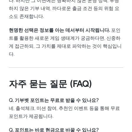
다. 하지만 그 이면에는 명확하지 않은 운영 정책, 투명
하지 않은 기부 내역, 까다로운 출금 조건 등의 위험 요
소도 존재합니다.
현명한 선택은 정보를 아는 데서부터 시작됩니다.
포인
트를 활용한 새로운 게임 생태계가 궁금하다면, 신중하
게 접근하되, 그 가치를 제대로 파악하는 것이 핵심입니
다.
자주 묻는 질문 (FAQ)
Q. 기부벳 포인트는 무료로 받을 수 있나요?
네, 출석체크, 미션 참여, 추천인 이벤트 등을 통해 무료
포인트가 제공됩니다.
Q. 포인트는 바로 현금으로 바꿀 수 있나요?