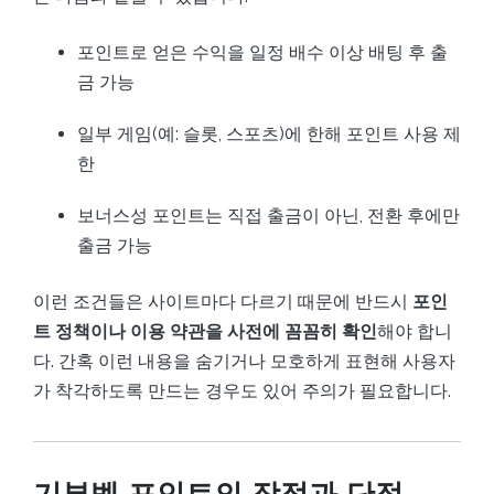
포인트로 얻은 수익을 일정 배수 이상 배팅 후 출
금 가능
일부 게임(예: 슬롯, 스포츠)에 한해 포인트 사용 제
한
보너스성 포인트는 직접 출금이 아닌, 전환 후에만
출금 가능
이런 조건들은 사이트마다 다르기 때문에 반드시
포인
트 정책이나 이용 약관을 사전에 꼼꼼히 확인
해야 합니
다. 간혹 이런 내용을 숨기거나 모호하게 표현해 사용자
가 착각하도록 만드는 경우도 있어 주의가 필요합니다.